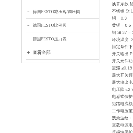
换算系数 铝 
不锈钢 St 18
德国FESTO减压阀/调压阀
铜 = 0.3
黄铜 = 0.5
德国FESTO比例阀
钢 St 37 = 
德国FESTO压力表
环境温度 -25 
恒定条件下的
查看全部
开关输出 P
开关元件功
迟滞 ≤0.18
最大开关频率 
最大输出电流
电压降 ≤2 
电感式保护
短路电流额
工作电压范围 D
残余波纹 ± 
空载电源电流
反极性保护