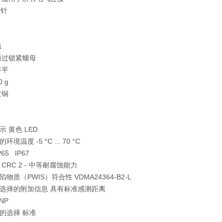
 针
1
通过锁紧螺母
齐平
 g
黄铜
 黄色 LED
境温度 -5 °C ... 70 °C
65 IP67
CRC 2 - 中等耐腐蚀能力
物质（PWIS）符合性 VDMA24364-B2-L
选择的附加信息 具有标准感测距离
NP
的选择 标准