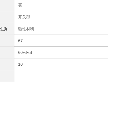
否
开关型
性质
磁性材料
67
60%F.S
10