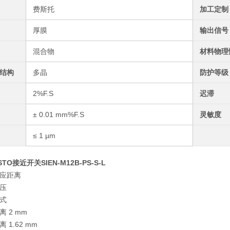
费斯托
加工定制
厚膜
输出信号
混合物
材料物理
结构
多晶
防护等级
2%F.S
迟滞
± 0.01 mm%F.S
灵敏度
≤ 1 µm
ESTO接近开关SIEN-M12B-PS-S-L
应距离
压
式
 2 mm
 1.62 mm