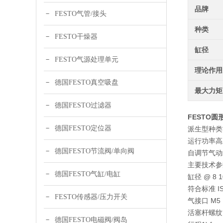
品牌
FESTO气管/接头
种类
FESTO干燥器
缸径
FESTO气源处理单元
理论作用
德国FESTO真空吸盘
最大力矩
德国FESTO过滤器
FESTO圆形气
德国FESTO定位器
派生型种类
运行功率高
德国FESTO节流阀/单向阀
自调节气动
主要技术参
德国FESTO气缸/电缸
缸径 @ 8 10
符合标准 ISO
FESTO传感器/压力开关
气接口 M5 M5
活塞杆螺纹 M4
德国FESTO电磁阀/阀岛