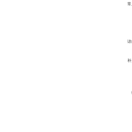
常
详
补