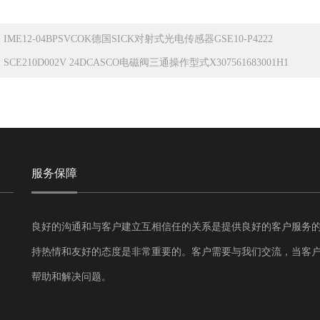
：
IME12-04BPSVCOK德国SICK对射式光电传感器GSE10-P4222
：
SCE210D002V 24DCASCO电磁阀三通操作型式X307561683001H1
服务保障
良好的沟通和与客户建立互相信任的关系是提供良好的客户服务
持热情和友好的态度是非常重要的。客户需要与我们交流，当客
帮助和解决问题。