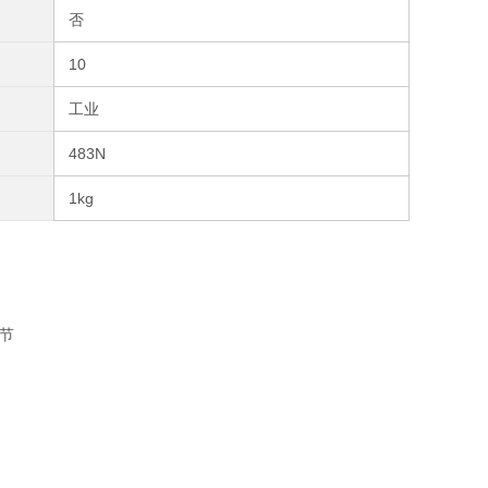
否
10
工业
483N
1kg
节