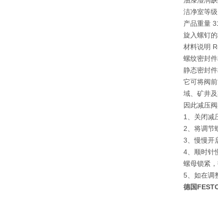
油漆湿润缺陷
洁净室等级 4
产品重量 31
旋入螺钉的
材料说明 R
螺纹密封件材
静态密封件
它可将阀前
域、矿井及
因此减压阀
1、关闭减
2、将调节
3、慢慢开
4、顺时针
螺母锁紧，
5、如在调
德国FESTO