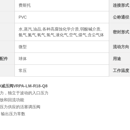
费斯托
连接形式
PVC
公称通径
水,蒸汽,油品,各种高腐蚀化学介质,弱酸碱介质,
密封形式
氨气,氮气,氧气,氢气,液化气,空气,煤气,含尘气体
微型
流动方向
配件
球体
用途
常压
工作温度
减压阀VRPA-LM-R18-Q8
力，独立于波动的入口压力
放和回流功能
压力供应的活塞调压阀
 输出压力常数