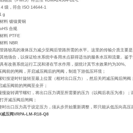
物质（PWIS）符合性 VDMA24364-B2-L
 级，符合 ISO 14644-1
 g
材料 镀镍黄铜
oHS 合规
料 PTFE
材料 NBR
管路较高的液体压力减少至阀后管路所需的水平。这里的传输介质主要是
其他场合，以保证给水系统中各用水点获得适当的服务水压和流量。鉴于
具有改善系统运行工况和潜在节水作用，据统计其节水效果约为30%。
压阀前的闸阀，开启减压阀后的闸阀，制造下游低压环境；
螺钉按逆时针旋转至最上位置（相对出口压力），然后关闭减压阀后闸阀
启减压阀前的闸阀至全开；
慢慢旋转调节螺钉，将出口压力调至所需要的压力（以阀后表压为准）；
打开减压阀后闸阀；
整时出口压力高于设定压力，须从步开始重新调整，即只能从低压向高压
减压阀VRPA-LM-R18-Q8