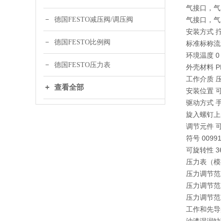
气接口，气口 
德国FESTO减压阀/调压阀
气接口，气口
安装方式 
德国FESTO比例阀
标准标称流量 
环境温度 0 °C
德国FESTO压力表
外壳材料 P
工作介质 压缩空
查看全部
安装位置 
驱动方式 
旋入螺钉上
调节元件 
符号 00991
可旋转性 3
压力表（模
压力调节范围 M
压力调节范围 1
压力调节范围 ps
工作和先导