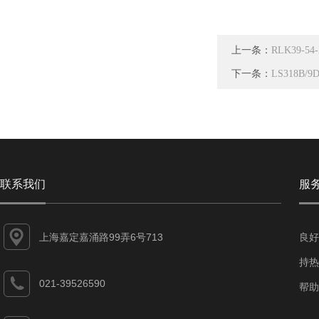
上一条：
RLK39-54
下一条：
LS318B/
联系我们
服
上海嘉定嘉涌路99弄6号713
良好
持热
021-39526590
帮助