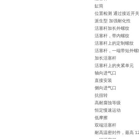
缸筒
位置检测 通过接近开
派生型 加强耐化性
活塞杆加长外螺纹
活塞杆，带内螺纹
活塞杆上的定制螺纹
活塞杆，一端带短外螺
加长活塞杆
活塞杆上的夹紧单元
轴向进气口
直接安装
侧向进气口
抗扭转
高耐腐蚀等级
恒定慢速运动
低摩擦
双端活塞杆
耐高温密封件，最高 120