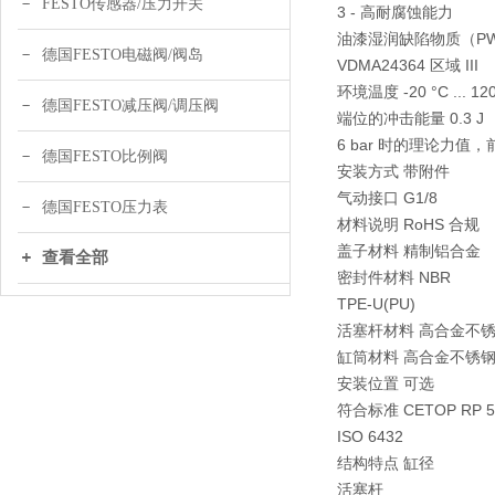
FESTO传感器/压力开关
3 - 高耐腐蚀能力
油漆湿润缺陷物质（PWIS）
德国FESTO电磁阀/阀岛
VDMA24364 区域 III
环境温度 -20 °C ... 120
德国FESTO减压阀/调压阀
端位的冲击能量 0.3 J
6 bar 时的理论力值，前进行
德国FESTO比例阀
安装方式 带附件
气动接口 G1/8
德国FESTO压力表
材料说明 RoHS 合规
盖子材料 精制铝合金
查看全部
密封件材料 NBR
TPE-U(PU)
活塞杆材料 高合金不
缸筒材料 高合金不锈
安装位置 可选
符合标准 CETOP RP 5
ISO 6432
结构特点 缸径
活塞杆