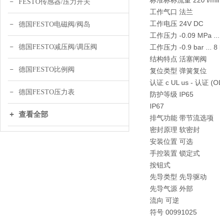
标准标称流量 220 l/mi
FESTO传感器/压力开关
工作气口 法兰
工作电压 24V DC
德国FESTO电磁阀/阀岛
工作压力 -0.09 MPa ...
德国FESTO减压阀/调压阀
工作压力 -0.9 bar ... 8 
结构特点 活塞闸阀
德国FESTO比例阀
复位类型 弹簧复位
认证 c UL us - 认证 (O
德国FESTO压力表
防护等级 IP65
IP67
查看全部
排气功能 带节流选项
密封原理 软密封
安装位置 可选
手控装置 锁定式
按钮式
先导类型 先导驱动
先导气源 外部
流向 可逆
符号 00991025