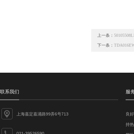
上一条：
5010550
下一条：
TDA016
联系我们
服
上海嘉定嘉涌路99弄6号713
良好
持热
021-39526590