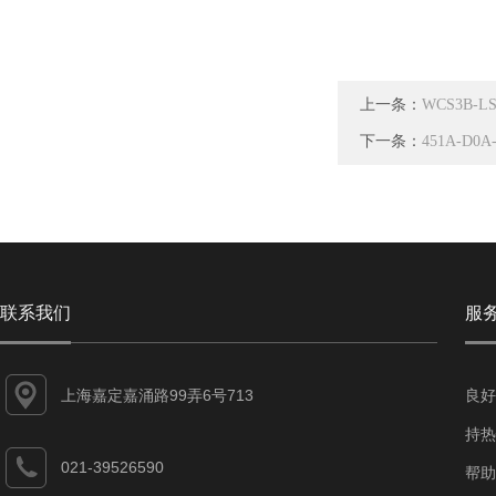
上一条：
WCS3B-
下一条：
451A-D0
联系我们
服
上海嘉定嘉涌路99弄6号713
良好
持热
021-39526590
帮助