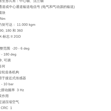
的派生形式有：中心轴、法兰轴
气通道或中心通道输送电信号 (电气和气动源的输送)
模块
 Nm
矩可达： 11.000 kgm
0, 180 和 360
EX-标志 II 2GD
围 -20 - 6 deg
- 180 deg
冲, 可调
 任何
齿轮齿条机构
用于接近式传感器
- 10 bar
的大摆动频率 3 Hz
 双作用
过滤压缩空气
CRC 1