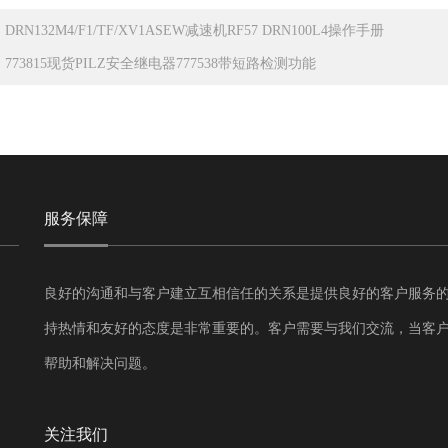
：
DRN132M4/F1/TF/XV1ASEW减速机RF57 DRN100L4操作手册
：
773815现货PILZ安全继电器777538带短路检测功能
服务保障
良好的沟通和与客户建立互相信任的关系是提供良好的客户服务
持热情和友好的态度是非常重要的。客户需要与我们交流，当客
帮助和解决问题。
关注我们