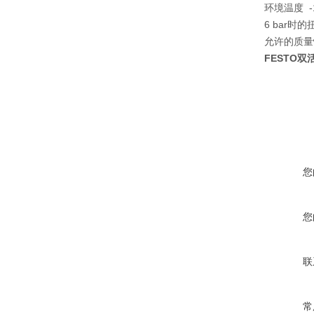
环境温度 -10
6 bar时的
允许的质量惯
FESTO双
您
您
联
常