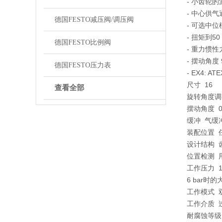
- 小齿轮
- 中心供
德国FESTO减压阀/调压阀
- 可选中位
- 扭矩到50
德国FESTO比例阀
- 重力惯性力
- 摆动角度 9
德国FESTO压力表
- EX4: AT
尺寸 16
查看全部
旋转角度调整范
摆动角度 0 
缓冲 气缓
装配位置
设计结构 
位置检测 
工作压力 1 
6 bar时
工作模式
工作介质 
耐腐蚀等级 