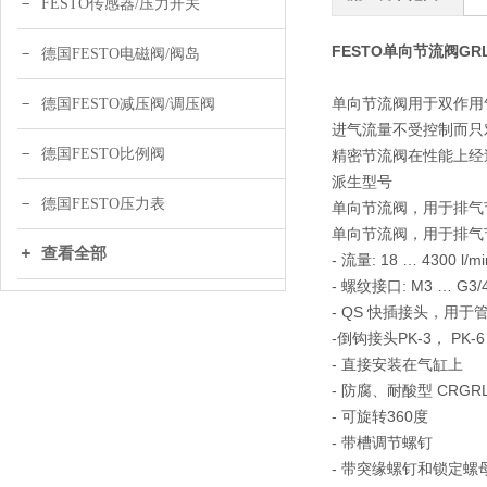
FESTO传感器/压力开关
FESTO单向节流阀GRLA
德国FESTO电磁阀/阀岛
单向节流阀用于双作用
德国FESTO减压阀/调压阀
进气流量不受控制而只
德国FESTO比例阀
精密节流阀在性能上经过
派生型号
德国FESTO压力表
单向节流阀，用于排气节流 
单向节流阀，用于排气节
查看全部
- 流量: 18 … 4300 l/mi
- 螺纹接口: M3 … G3/
- QS 快插接头，用于管径
-倒钩接头PK-3， PK-6
- 直接安装在气缸上
- 防腐、耐酸型 CRGR
- 可旋转360度
- 带槽调节螺钉
- 带突缘螺钉和锁定螺