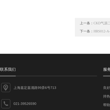
上一条：
CKD气源二
下一条：
HRS012-
联系我们
服
上海嘉定嘉涌路99弄6号713
良好
持热
021-39526590
帮助