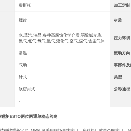
费斯托
加工定制
螺纹
材质
水,蒸汽,油品,各种高腐蚀化学介质,弱酸碱介质,
压力环境
氨气,氮气,氧气,氢气,液化气,空气,煤气,含尘气体
常温
流动方向
气动
零部件及
针式
类型
软密封式
公称通径
-
常闭型FESTO两位两通单稳态阀岛
结构被重新定义! MPA! 可采用现场总线接口、多针接口或单个阀接口