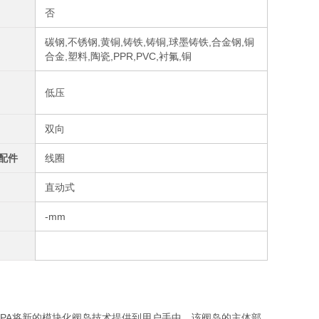
否
碳钢,不锈钢,黄铜,铸铁,铸铜,球墨铸铁,合金钢,铜
合金,塑料,陶瓷,PPR,PVC,衬氟,铜
低压
双向
配件
线圈
直动式
-mm
。MPA将新的模块化阀岛技术提供到用户手中。该阀岛的主体部