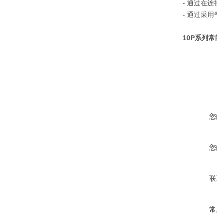
- 通过在
- 通过采
10P系列
您
您
联
常