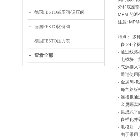
分和底座部
德国FESTO减压阀/调压阀
MPM 的
注意: M
德国FESTO比例阀
特点： 多
德国FESTO压力表
- 多 24 
- 通过线
查看全部
- 电模块
- 气源接
- 通过使
- 金属阀
- 每气路板
- 连接板
- 金属隔
- 集成式
- 多样化
- 电模块
- 由于采