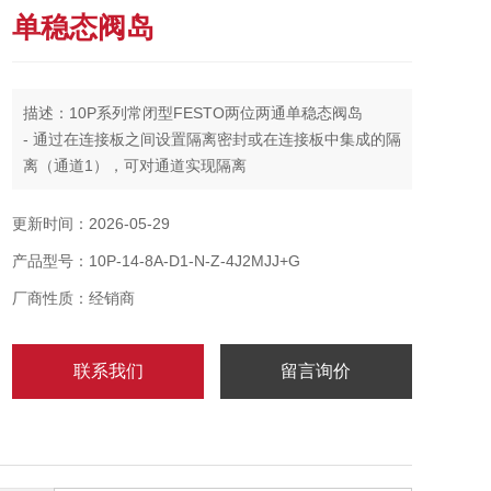
单稳态阀岛
描述：10P系列常闭型FESTO两位两通单稳态阀岛
- 通过在连接板之间设置隔离密封或在连接板中集成的隔
离（通道1），可对通道实现隔离
- 通过采用气路板组块，可以混合安装MPA1和MPA2，
并可根据需要进行相互组合。
更新时间：2026-05-29
产品型号：10P-14-8A-D1-N-Z-4J2MJJ+G
厂商性质：经销商
联系我们
留言询价