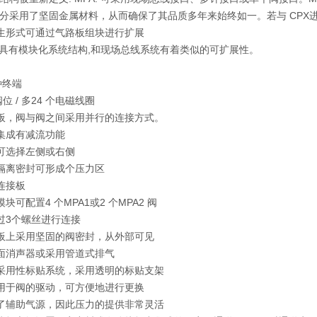
分采用了坚固金属材料，从而确保了其品质多年来始终如一。若与 CPX进
派生形式可通过气路板组块进行扩展
PM具有模块化系统结构,和现场总线系统有着类似的可扩展性。
种终端
个阀位 / 多24 个电磁线圈
路板，阀与阀之间采用并行的连接方式。
，集成有减流功能
入可选择左侧或右侧
用隔离密封可形成个压力区
和连接板
模块可配置4 个MPA1或2 个MPA2 阀
通过3个螺丝进行连接
离板上采用坚固的阀密封，从外部可见
平面消声器或采用管道式排气
并采用性标贴系统，采用透明的标贴支架
，用于阀的驱动，可方便地进行更换
用了辅助气源，因此压力的提供非常灵活