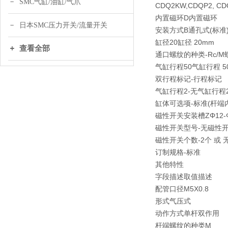
SMC气缸/油缸/气爪
CDQ2KW,CDQP2, 
内置磁环D内置磁环
日本SMC压力开关/流量开关
安装方式B通孔式(标准
缸径20缸径 20mm
查看全部
通口螺纹的种类-Rc/M
气缸行程50气缸行程 5
双行程标记-行程标记
气缸行程2-无气缸行程
缸体可选项-标准(杆端
磁性开关安装槽ZΦ12-Φ2
磁性开关型号-无磁性
磁性开关个数-2个 或 
订制规格-标准
其他特性
字段描述取值描述
配管口径M5X0.8
形式气压式
动作方式单杆双作用
杆端螺纹的种类M