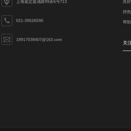
上海嘉定嘉涌路99弄6号713
良好
持热
021-39526590
帮助
18917038407@163.com
关