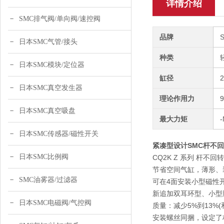
详情介绍
SMC排气阀/单向阀/速控阀
品牌
日本SMC气管/接头
种类
日本SMC模块/定位器
缸径
日本SMC真空发生器
理论作用力
9
日本SMC真空吸盘
最大力矩
日本SMC传感器/磁性开关
紧凑型设计SMC杆不回转
日本SMC比例阀
CQ2K Z 系列 杆不回
节省空间气缸，薄形、
SMC油雾器/过滤器
可在4面安装小型磁性开关
新追加双耳环型、小型
日本SMC电磁阀/气控阀
质量：减少5%到13%(
安装螺丝同捆，设定了杆端