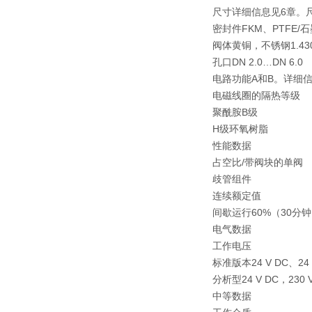
尺寸详细信息见6章。尺
密封件FKM、PTFE/
阀体黄铜，不锈钢1.43
孔口DN 2.0…DN 6.0
电路功能A和B。详细信
电磁线圈的隔热等级
聚酰胺B级
H级环氧树脂
性能数据
占空比/带阀块的单阀
歧管组件
连续额定值
间歇运行60%（30分
电气数据
工作电压
标准版本24 V DC、24 V/
分析型24 V DC，23
中等数据