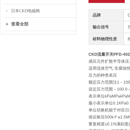
日本CKD电磁阀
品牌
查看全部
输出信号
材料物理性质
CKD流量开关PFD-402
感压元件
扩散半导体压
适用流体
空气·非腐蚀
压力的种类
表压
额定压力范围
注1
－100
设定压力范围
－100.0～
表示单位
kPa
MPa
kPa
M
最小表示单位
0.1KPa
0
单位切换机能
于对应日本国
保证耐压
500kＰa
1.5M
重复精度
±0.1%满刻度