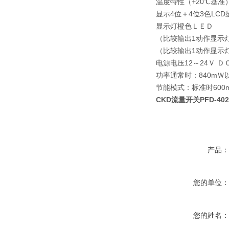
温度特性（+20℃基准
显示
4位＋4位3色LC
显示灯
橙色ＬＥＤ
（比较输出1动作显示
（比较输出1动作显示
电源电压
12～24Ｖ Ｄ
功率
通常时：840mＷ
节能模式：标准时600
CKD流量开关PFD-402
产品
您的单位
您的姓名