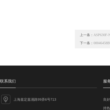
上一条：
ASP630F
下一条：
000464
联系我们
服
上海嘉定嘉涌路99弄6号713
良好
持热