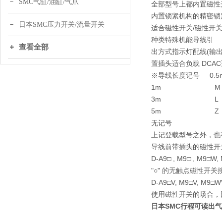
SMC气缸/油缸/气爪
全部型号上都内置磁性
内置锁紧机构的精密锁
日本SMC压力开关/流量开关
适合磁性开关/磁性开关单
种类
特殊机能
导线引
查看全部
出方式
指示灯
配线(输出
置插头
适合负载 DC
AC
※导线长度记号 0
1m M (例
3m L (例)
5m Z (例)
无记号 N (例
上记登载型号之外，也
导线前带插头的磁性开关详
D-A9□ , M9□ , M
"○" 的无触点磁性开
D-A9□V, M9□V, M
使用磁性开关的场合，
日本SMC行程可读出气缸R