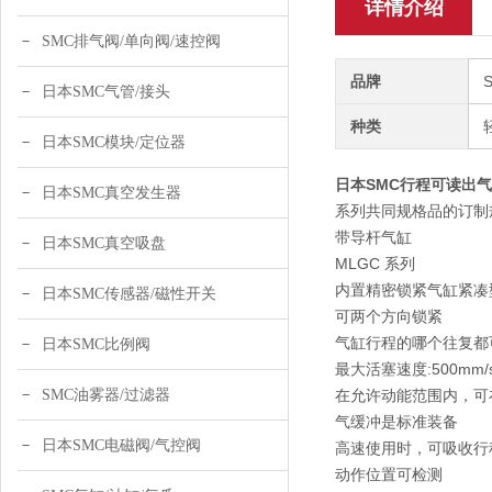
详情介绍
SMC排气阀/单向阀/速控阀
品牌
日本SMC气管/接头
种类
日本SMC模块/定位器
日本SMC行程可读出气缸R
日本SMC真空发生器
系列共同规格品的订制
带导杆气缸
日本SMC真空吸盘
MLGC 系列
内置精密锁紧气缸紧凑
日本SMC传感器/磁性开关
可两个方向锁紧
气缸行程的哪个往复都
日本SMC比例阀
最大活塞速度:500mm/
SMC油雾器/过滤器
在允许动能范围内，可在5
气缓冲是标准装备
日本SMC电磁阀/气控阀
高速使用时，可吸收行
动作位置可检测