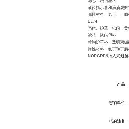
滤芯：烧结塑料
液位指示器和滴油观察
弹性材料：氯丁、丁腈
BL74:
壳体、护罩：铝阀：黄
滤芯：烧结塑料
带钢护罩杯：透明聚碳
弹性材料：氯丁和丁腈
NORGREN插入式过滤器B
产品
您的单位
您的姓名