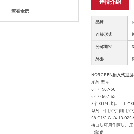
详情介绍
查看全部
品牌
连接形式
公称通径
外形
NORGREN插入式过滤器B
系列 型号
64 74507-50
64 74507-53
2个 G1/4 出口， 1 个G
系列 上口尺寸 侧口尺
68 G1/2 G1/4 18-026-
接口块可用作隔块、压
（随供）