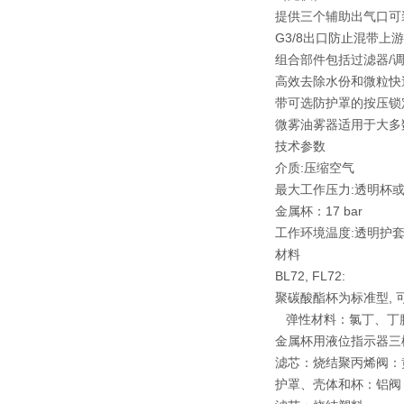
提供三个辅助出气口可装
G3/8出口防止混带上
组合部件包括过滤器/调
高效去除水份和微粒快
带可选防护罩的按压锁定
微雾油雾器适用于大多
技术参数
介质:压缩空气
最大工作压力:透明杯或护
金属杯：17 bar
工作环境温度:透明护套杯:-
材料
BL72, FL72:
聚碳酸酯杯为标准型, 可
弹性材料：氯丁、丁腈和
金属杯用液位指示器三
滤芯：烧结聚丙烯阀：黄
护罩、壳体和杯：铝阀