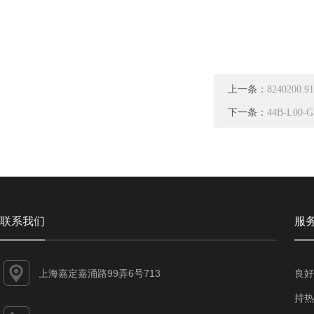
上一条：
8240200
下一条：
44B-L00
联系我们
服
上海嘉定嘉涌路99弄6号713
良好
持热