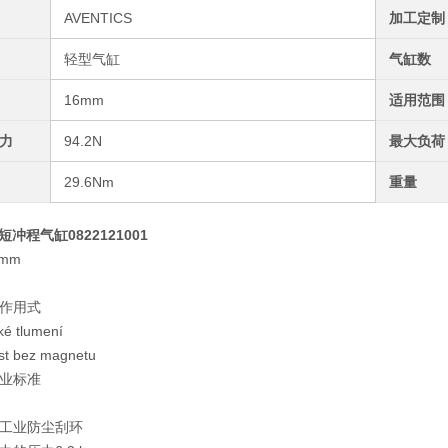
AVENTICS
加工定制
轻型气缸
气缸数
16mm
适用范围
力
94.2N
最大负荷
29.6Nm
重量
S短冲程气缸0822121001
 mm
作用式
é tlumení
 bez magnetu
业标准
工业防尘刮环