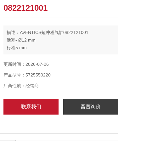
0822121001
描述：AVENTICS短冲程气缸0822121001
活塞- Ø12 mm
行程5 mm
实用原则双作用式
缓冲elastické tlumení
更新时间：2026-07-06
磁性销钉Píst bez magnetu
产品型号：5725550220
厂商性质：经销商
联系我们
留言询价