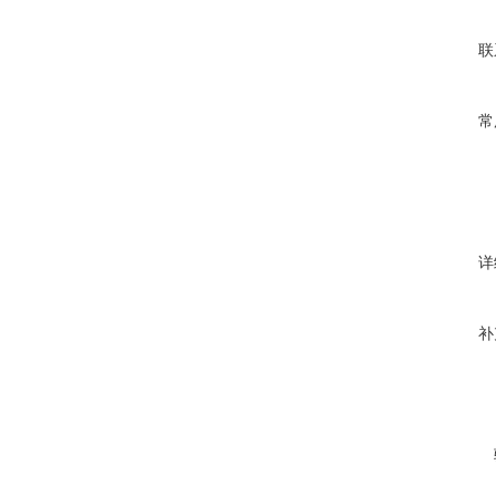
联
常
详
补