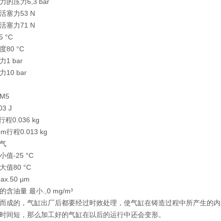
的压力6,3 bar
塞力53 N
塞力71 N
 °C
80 °C
1 bar
10 bar
M5
3 J
行程0.036 kg
m行程0.013 kg
气
值-25 °C
值80 °C
x.50 µm
含油量 最小.,0 mg/m³
而成的，气缸出厂后都要经过时效处理，使气缸在铸造过程中所产生的内
时间短，那么加工好的气缸在以后的运行中还会变形。