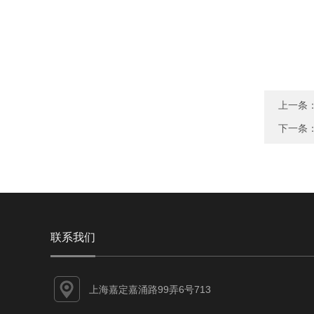
上一条
下一条
联系我们
上海嘉定嘉涌路99弄6号713