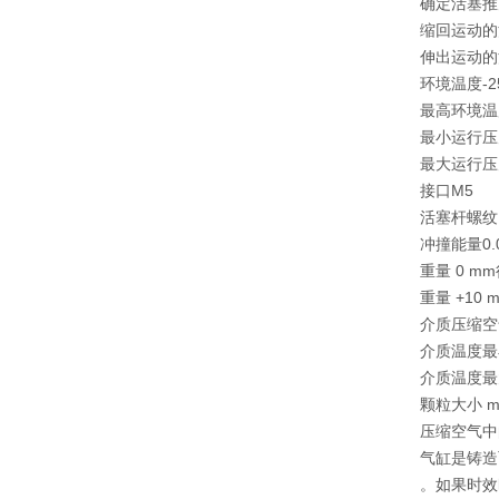
确定活塞推力
缩回运动的活
伸出运动的活
环境温度-25
最高环境温度
最小运行压力
最大运行压力
接口M5
活塞杆螺纹
冲撞能量0.0
重量 0 mm
重量 +10 m
介质压缩空
介质温度最小
介质温度最大
颗粒大小 ma
压缩空气中的
气缸是铸造
。如果时效