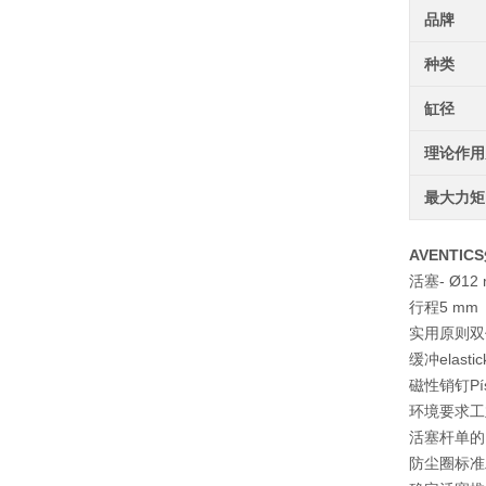
品牌
种类
缸径
理论作用
最大力矩
AVENTIC
活塞- Ø12
行程5 mm
实用原则双
缓冲elastick
磁性销钉Píst
环境要求工
活塞杆单的
防尘圈标准