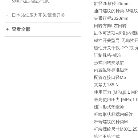
SMC气缸/油缸/气爪
缸径25缸径 25mm
通口螺纹的种类-M螺纹(Φ1
日本SMC压力开关/流量开关
夹紧行程2020mm
回转方向L左回转
查看全部
缸体可选项-标准(内螺
磁性开关型号-无磁性开
磁性开关个数-2个 或 
订制规格-标准
形式回转夹紧缸
内置磁环标准磁环
配管连接口径M5
夹紧力185 N
使用圧力 [MPa]0.1 MP
最高使用圧力 [MPa]1.0
缓冲形式垫缓冲
杆端形状杆端内螺纹
杆端螺纹的种类M
杆端螺纹尺寸M8X1.25
给油不给油式