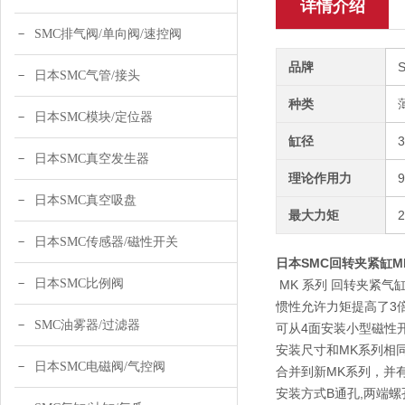
详情介绍
SMC排气阀/单向阀/速控阀
品牌
日本SMC气管/接头
种类
日本SMC模块/定位器
缸径
日本SMC真空发生器
理论作用力
日本SMC真空吸盘
最大力矩
日本SMC传感器/磁性开关
日本SMC回转夹紧缸MKB
日本SMC比例阀
MK 系列 回转夹紧气
惯性允许力矩提高了3倍
SMC油雾器/过滤器
可从4面安装小型磁性
安装尺寸和MK系列相同
日本SMC电磁阀/气控阀
合并到新MK系列，并
安装方式B通孔,两端螺孔