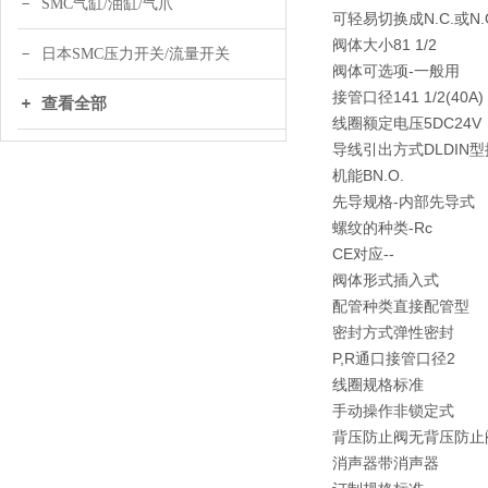
SMC气缸/油缸/气爪
可轻易切换成N.C.或N.
阀体大小81 1/2
日本SMC压力开关/流量开关
阀体可选项-一般用
接管口径141 1/2(40A)
查看全部
线圈额定电压5DC24V
导线引出方式DLDIN
机能BN.O.
先导规格-内部先导式
螺纹的种类-Rc
CE对应--
阀体形式插入式
配管种类直接配管型
密封方式弹性密封
P,R通口接管口径2
线圈规格标准
手动操作非锁定式
背压防止阀无背压防止
消声器带消声器