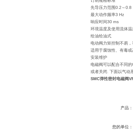
订制规格标准
先导压力范围0.2～0.8 
最大动作频率3 Hz
响应时间30 ms
环境温度及使用流体温度
给油给油式
电动阀力矩控制不易，
适用于腐蚀性、有毒或
安装维护
电磁阀可以配合不同的
或者关闭. 下面以气动
SMC弹性密封电磁阀VP3
产品
您的单位