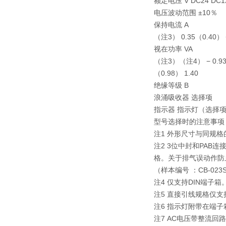
额定电压 V DC24 DC12
电压波动范围 ±10％
保持电流 A
（注3） 0.35（0.40） 
视在功率 VA
（注3）（注4） − 0.9
（0.98） 1.40
绝缘等级 B
浪涌吸收器 选择项
指示器 指示灯（选择
型号选择时的注意事项
注1 外形尺寸与同规格
注2 3位中封和PAB
格。关于排气误动作防
（样本编号 ：CB-02
注4 仅支持DIN端子箱
注5 直接引线规格仅支
注6 指示灯附带在端子
注7 AC电压带整流回