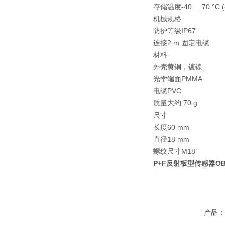
存储温度-40 ... 70 °C (-4
机械规格
防护等级IP67
连接2 m 固定电缆
材料
外壳黄铜，镀镍
光学端面PMMA
电缆PVC
质量大约 70 g
尺寸
长度60 mm
直径18 mm
螺纹尺寸M18
P+F反射板型传感器OBR4
产品