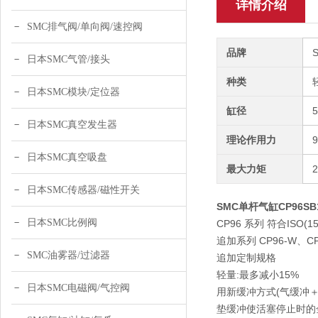
详情介绍
SMC排气阀/单向阀/速控阀
品牌
日本SMC气管/接头
种类
日本SMC模块/定位器
缸径
日本SMC真空发生器
理论作用力
日本SMC真空吸盘
最大力矩
日本SMC传感器/磁性开关
SMC单杆气缸CP96SB10
日本SMC比例阀
CP96 系列 符合ISO(
追加系列 CP96-W、C
SMC油雾器/过滤器
追加定制规格
轻量:最多减小15%
日本SMC电磁阀/气控阀
用新缓冲方式(气缓冲
垫缓冲使活塞停止时的