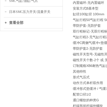
SMC气缸/油缸/气爪
内置磁环-无内置磁环
安装方式B基本型
日本SMC压力开关/流量开关
缸径100缸径 100mm
气缸行程50气缸行程 5
查看全部
带防护套-无防护套
双行程标记-无双行程
气缸行程2-无气缸行程
缓冲C两侧气缓冲+垫
带防护套2-无防护套
磁性开关型号-无磁性
磁性开关个数-2个 或 
订制规格XB6耐热气缸(-
其他特性
形式气压式
动作方式单杆双作用
缓冲形式垫缓冲 / 气缓
配管口径1/2
通口螺纹的种类G
杆端形状杆端外螺纹