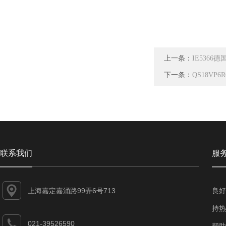
上一条：
IE5366
下一条：
QS18VP
联系我们
服
上海嘉定嘉涌路99弄6号713
良好
持热
021-39526590