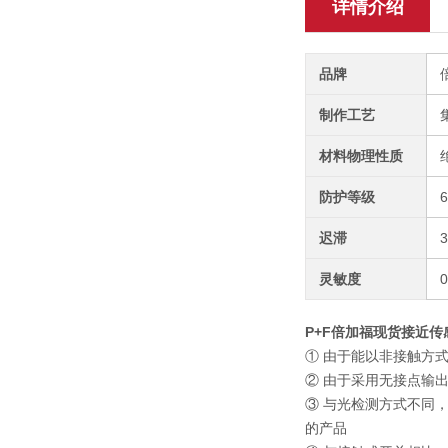
详情介绍
品牌
制作工艺
材料物理性质
防护等级
迟滞
3
灵敏度
P+F倍加福现货接近传感器
① 由于能以非接触方
② 由于采用无接点输
③ 与光检测方式不同
的产品