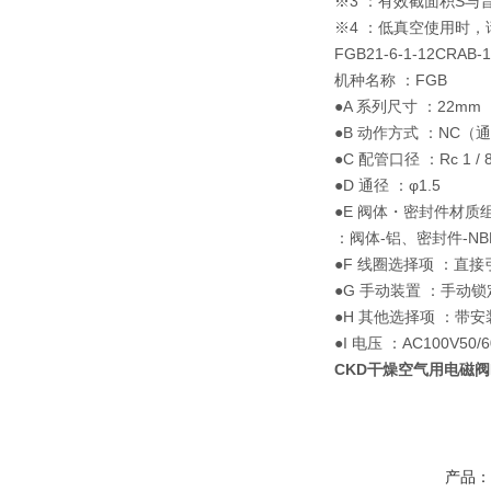
※3 ：有效截面积S与音
※4 ：低真空使用时
FGB21-6-1-12CRAB-1
机种名称 ：FGB
●A 系列尺寸 ：22mm
●B 动作方式 ：NC（
●C 配管口径 ：Rc 1 / 
●D 通径 ：φ1.5
●E 阀体・密封件材质
：阀体-铝、密封件-NB
●F 线圈选择项 ：直
●G 手动装置 ：手动
●H 其他选择项 ：带安
●I 电压 ：AC100V50/6
CKD干燥空气用电磁阀
产品