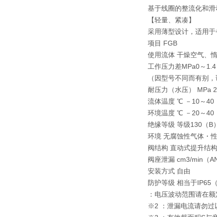
基于线圈的整流化和滑
【轻量、紧凑】
采用薄型设计，适用于
项目 FGB
使用流体 干燥空气、惰性
工作压力差MPa0～1.4
（因型号不同而有别，
耐压力（水压） MPa 2.
流体温度 ℃ －10～4
环境温度 ℃ －20～40
绝缘等级 等级130（B
环境 无腐蚀性气体・
阀结构 直动式提升结
阀座泄漏 cm3/min（A
安装方式 自由
防护等级 相当于IP65
：电压波动范围请在额
※2 ：泄漏电流请勿