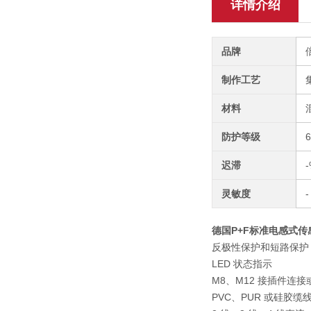
详情介绍
品牌
制作工艺
材料
防护等级
迟滞
-
灵敏度
-
德国P+F标准电感式
反极性保护和短路保护
LED 状态指示
M8、M12 接插件连
PVC、PUR 或硅胶缆