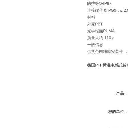
防护等级
IP67
连接
端子盒 PG9，≤ 2.
材料
外壳
PBT
光学端面
PUMA
质量
大约 110 g
一般信息
供货范围
辅助安装件 ，
德国P+F标准电感式
产品
您的单位