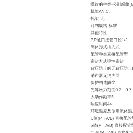
螺纹的种类
-
公制螺纹(M
机能
A
N.C.
托架
-
无
订制规格
-
标准
其他特性
P,R通口接管口径
1/2
阀体形式
插入式
配管种类
直接配管型
密封方式
弹性密封
背压防止阀
无背压防止
消声器
无消声器
保护构造
防尘
先导压力范围
0.2～0.7
大动作频率
5
响应时间
44
环境温度及使用流体温
C值(P→A/B) 直接配管
b值(P→A/B) 直接配管
Cv值(P→A/B) 直接配