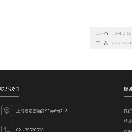
上一条：
FRM-D-M
下一条：
0842900
联系我们
服
上海嘉定嘉涌路99弄6号713
良好
持热
021-39526590
帮助