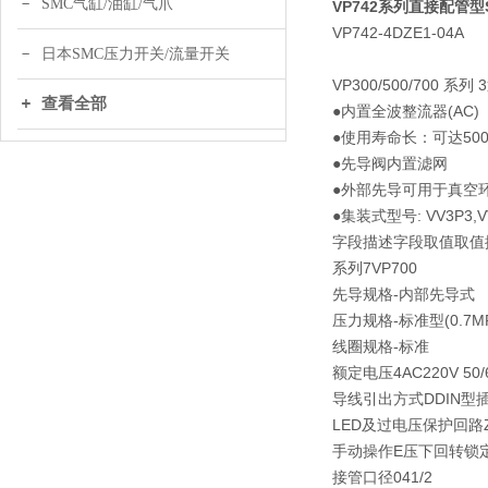
SMC气缸/油缸/气爪
VP742系列直接配管
VP742-4DZE1-04A
日本SMC压力开关/流量开关
VP300/500/700
查看全部
●内置全波整流器(AC)
●使用寿命长：可达50
●先导阀内置滤网
●外部先导可用于真空
●集装式型号: VV3P3,VV
字段描述
字段取值
取值
系列
7
VP700
先导规格
-
内部先导式
压力规格
-
标准型(0.7M
线圈规格
-
标准
额定电压
4
AC220V 50/
导线引出方式
D
DIN型
LED及过电压保护回路
手动操作
E
压下回转锁定
接管口径
04
1/2