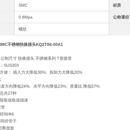
SMC
材质
0.8Mpa
公称通径
螺纹
SMC不锈钢快换接头KQ2T06-00A1
列 公制尺寸 快换接头 不锈钢系列 T形接管
SUS303
方便： 插入力大降低30%、拆卸力大降低20%
化
直方向降低24%、水平方向降低23%、质量比 降低57%
总共27种
段取值
取值描述
接管
径
06
Φ6
0
同径管子
型释放套