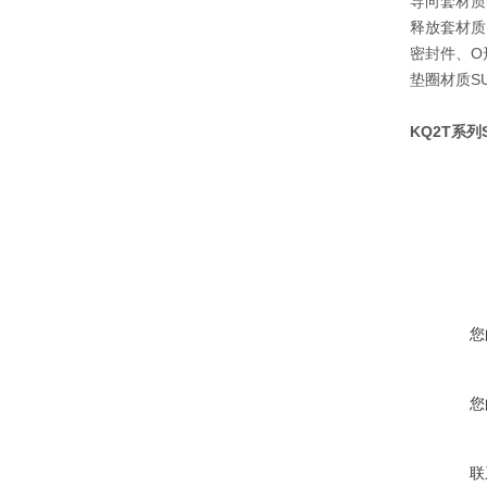
导向套材质
释放套材质
密封件、O
垫圈材质
S
KQ2T系列
您
您
联