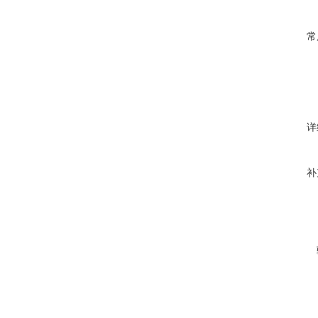
常
详
补