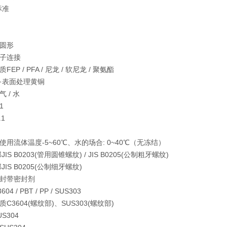
标准
圆形
子连接
质
FEP / PFA / 尼龙 / 软尼龙 / 聚氨酯
·表面处理
黄铜
气 / 水
1
.1
使用流体温度
-5~60℃、水的场合: 0~40℃（无冻结）
部
JIS B0203(管用圆锥螺纹) / JIS B0205(公制粗牙螺纹)
部
JIS B0205(公制细牙螺纹)
封
带密封剂
604 / PBT / PP / SUS303
质
C3604(螺纹部)、SUS303(螺纹部)
US304