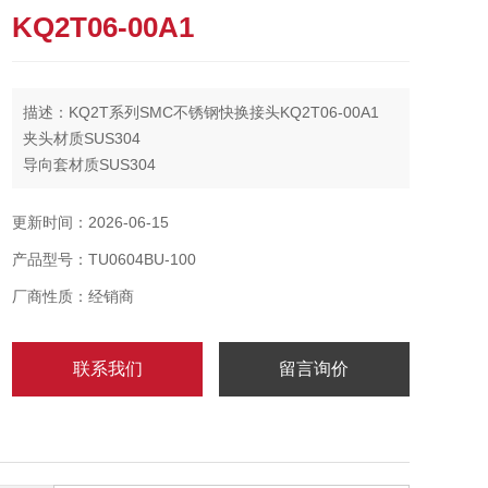
KQ2T06-00A1
描述：KQ2T系列SMC不锈钢快换接头KQ2T06-00A1
夹头材质SUS304
导向套材质SUS304
释放套材质POM
密封件、O形圈材质NBR
更新时间：2026-06-15
垫圈材质SUS304·NBR
产品型号：TU0604BU-100
厂商性质：经销商
联系我们
留言询价