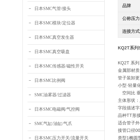
品牌
日本SMC气管/接头
公称压力
日本SMC模块/定位器
连接方式
日本SMC真空发生器
KQ2T系列
日本SMC真空吸盘
KQ2T 系
日本SMC传感器/磁性开关
金属部材质：
管子装卸更
日本SMC比例阀
小型·轻量
空间比 垂
SMC油雾器/过滤器
主体形状：
字段描述
字
日本SMC电磁阀/气控阀
品种
T
T形
适合管子外
SMC气缸/油缸/气爪
接管口径
0
类型
1
椭圆
日本SMC压力开关/流量开关