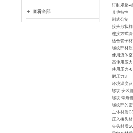
订制规格
-
查看全部
其他特性
制式
公制
接头形状
椭
连接方式
管
适合管子材
螺纹部材质
使用流体
空
高使用压力
使用压力
-0
耐压力
3
环境温度及
螺纹:安装
螺纹:螺母
螺纹部的密
主体材质
C3
压入接头材
夹头材质
S