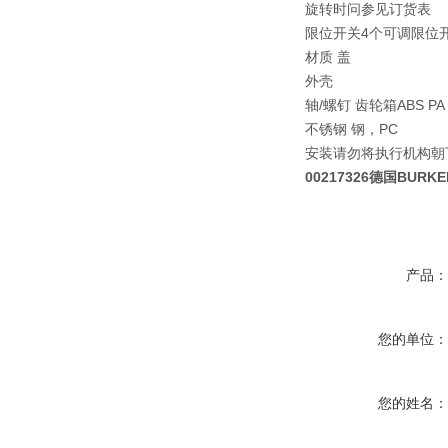
旋转时问
参见订货表
限位开关
4个可调限位开关
材质 盖
外壳
轴/螺钉 齿轮箱
ABS PA
不锈钢 钢，PC
安装
请勿将执行机构朝
00217326德国BUR
产品
您的单位
您的姓名