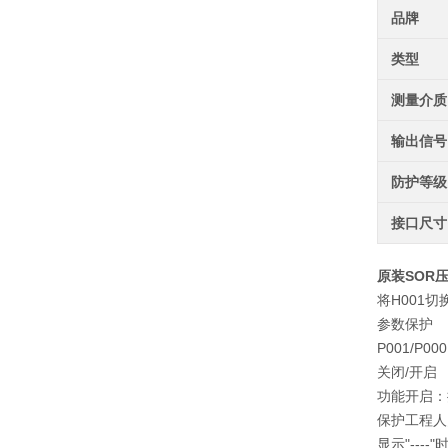
品牌
类型
测量介质
输出信号
防护等级
接口尺寸
原装SOR压力
将H001切
参数保护
P001/P000
关闭/开启
功能开启：
保护工程人
显示"--