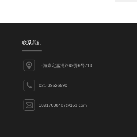
联系我们
上海嘉定嘉涌路99弄6号713
021-39526590
18917038407@163.com