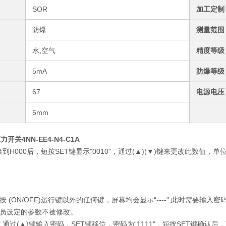
SOR
加工定制
防爆
测量范围
水,空气
精度等级
5mA
防爆等级
67
电源电压
5mm
开关4NN-EE4-N4-C1A
换到H000后，短按SET键显示"0010"，通过(▲)(▼)键来更改此数值
按 (ON/OFF)运行键以外的任何键，屏幕均会显示“----",此时需要输
员设定的参数不被修改。
--"时,通过(▲)键输入密码，SET键移位，密码为“1111"，短按SET