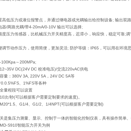
置高低压力或液位报警点，并通过继电器或光耦输出给控制设备; 输出双路继
器/两路光耦/带4-20mA/0-10V 输出可以选择;
精度压力传感器，比机械压力开关精度高，迟滞小，响应快，稳定可靠;
键调节动作压力，使用简便，更加灵活; 防护等级：IP65，可以用在环境恶
00Kpa～200MPa;
~35V DC(24V DC 校准电压)/交流220vAC供电
：380V 3A, 220V 5A，24V DC 5A等
0.0.5%FS、1%FS等各种
全量程段可以设置
10次/秒(可以根据客户需要定制要求的速度)。
20*1.5、G1/4、G1/2、1/4NPT(可以根据客户需要定制)
关是集压力测量、显示、控制于一体的智能化控制仪表，具有操作简单、
MD-S910智能压力开关为例