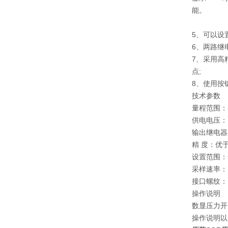
能。
5、可以设
6、两路继电
7、采用高
点;
8、使用按
技术参数
量程范围：-1
供电电压：12
输出继电器容量
精 度：优于
设置范围：
采样速率：
接口螺纹：M
操作说明
数显压力开
操作说明以