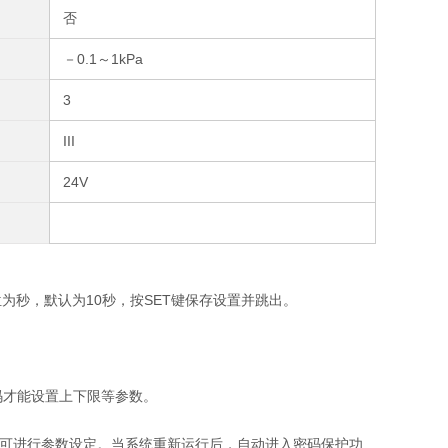
否
－0.1～1kPa
3
III
24V
，单位为秒，默认为10秒，按SET键保存设置并跳出。
入密码才能设置上下限等参数。
键确认后，可进行参数设定。当系统重新运行后，自动进入密码保护功