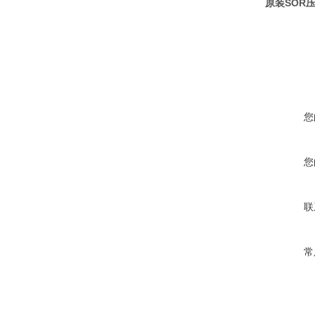
原装SOR压力
您
您
联
常