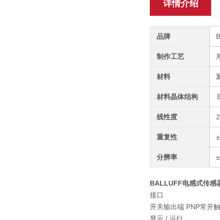
详情介绍
品牌
制作工艺
材料
材料晶体结构
线性度
重复性
分辨率
≤
BALLUFF电感式传感器B
接口
开关输出端 PNP常开触点
显示 / 运行