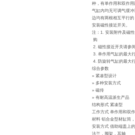
种，有单作用和双作用
气缸内均无可调气缓冲
边均有两根相互平行的 
安装磁性接近开关。
注：1. 安装附件及磁
购
2. 磁性接近开关请参阅 1
3. 单作用气缸的最大行
4. 防旋转气缸的最大行程
综合参数
» 紧凑型设计
» 多种安装方式
» 磁传
» 有耐高温派生产品
结构形式 紧凑型
工作方式 单作用和双
材料 铝合金型材缸筒，
安装方式 借助端盖上
法兰，脚架，耳轴