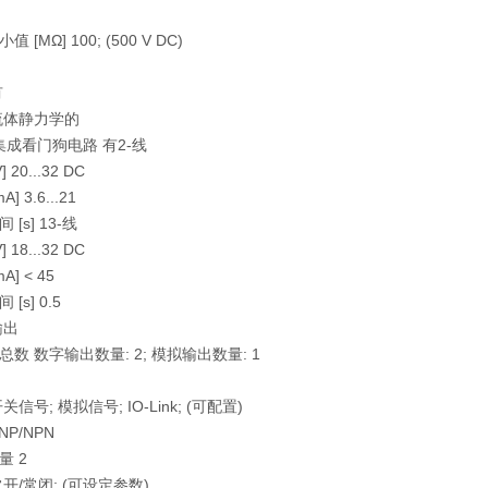
[MΩ] 100; (500 V DC)
I
有
流体静力学的
og集成看门狗电路 有2-线
20...32 DC
 3.6...21
[s] 13-线
18...32 DC
] < 45
[s] 0.5
输出
数 数字输出数量: 2; 模拟输出数量: 1
信号; 模拟信号; IO-Link; (可配置)
P/NPN
量 2
开/常闭; (可设定参数)