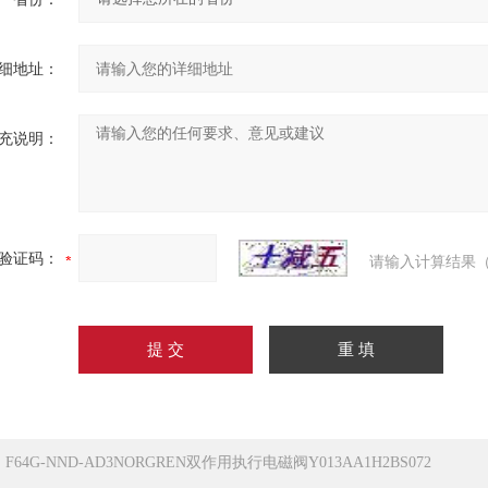
细地址：
充说明：
验证码：
请输入计算结果（
：
F64G-NND-AD3NORGREN双作用执行电磁阀Y013AA1H2BS072