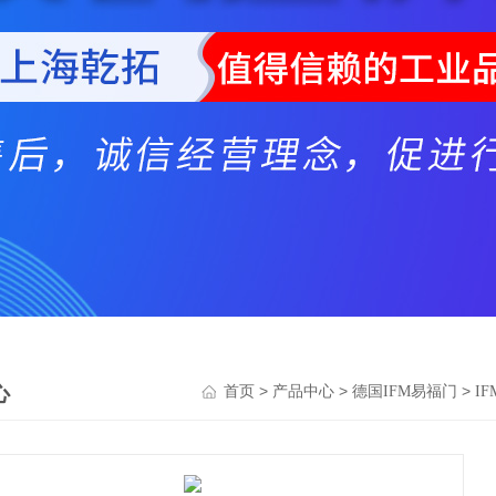
心
>
>
>
首页
产品中心
德国IFM易福门
I