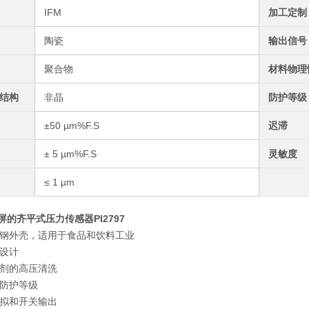
IFM
加工定制
陶瓷
输出信号
聚合物
材料物理
结构
非晶
防护等级
±50 µm%F.S
迟滞
± 5 µm%F.S
灵敏度
≤ 1 µm
屏的齐平式压力传感器PI2797
钢外壳，适用于食品和饮料工业
设计
剂的高压清洗
防护等级
拟和开关输出