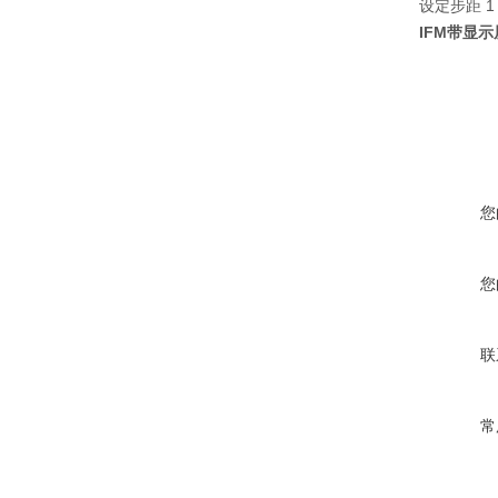
设定步距 1 mb
IFM带显示
您
您
联
常