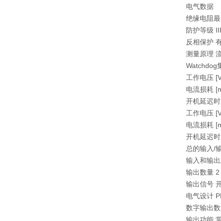
电气数据
绝缘电阻最小值 
防护等级 II
反相保护 
测量原理 
Watchd
工作电压 [V] 
电流损耗 [mA]
开机延迟时间 
工作电压 [V] 
电流损耗 [mA
开机延迟时间 
总的输入/
输入和输出总
输出数量 2
输出信号 开关
电气设计 PN
数字输出数
输出功能 常