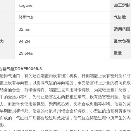
koganei
加工定制
轻型气缸
气缸数
32mm
适用范围
力
94.2N
最大负荷
29.6Nm
重量
活塞气缸DDAF50X95-8
进排气通口，有的还在端盖内设有缓冲机构。杆侧端盖上设有密封圈和防
盖上设有导向套，以提高气缸的导向精度，承受活塞杆上少量的横向负载
结含油合金、前倾铜铸件。端盖过去常用可锻铸铁，为减轻重量并防锈，
中的受压力零件。为防止活塞左右两腔相互窜气，设有活塞密封圈。活塞
力。耐磨环长使用聚氨酯、聚四氟乙烯、夹布合成树脂等材料。活塞的宽
早期磨损和卡死。活塞的材质常用铝合金和铸铁，小型缸的活塞有黄铜制
而成的，气缸出厂后都要经过时效处理，使气缸在铸造过程中所产生的内
形。