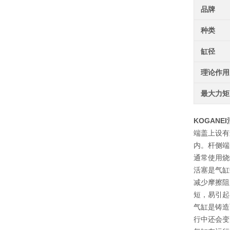
品牌
种类
缸径
理论作用
最大力矩
KOGANEI
端盖上设有
内。杆侧端
通常使用烧
活塞是气缸
减少摩擦阻
短，易引起
气缸是铸造
行中还会变