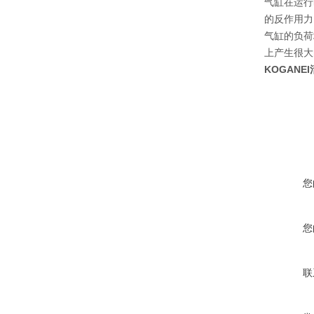
气缸在运行
的反作用力
气缸的负荷
上产生很大
KOGANEI
您
您
联