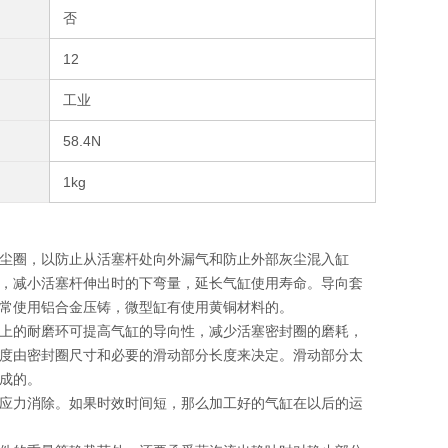
否
12
工业
58.4N
1kg
尘圈，以防止从活塞杆处向外漏气和防止外部灰尘混入缸
，减小活塞杆伸出时的下弯量，延长气缸使用寿命。导向套
常使用铝合金压铸，微型缸有使用黄铜材料的。
上的耐磨环可提高气缸的导向性，减少活塞密封圈的磨耗，
度由密封圈尺寸和必要的滑动部分长度来决定。滑动部分太
成的。
应力消除。如果时效时间短，那么加工好的气缸在以后的运