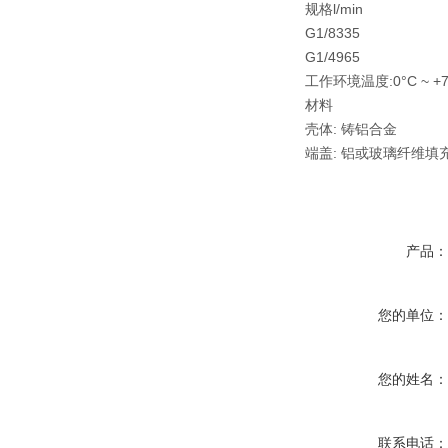
规格l/min
G1/8335
G1/4965
工作环境温度:0°C ~ +7
材料
壳体: 铸铝合金
端盖: 铝或玻璃纤维填
产品
您的单位
您的姓名
联系电话