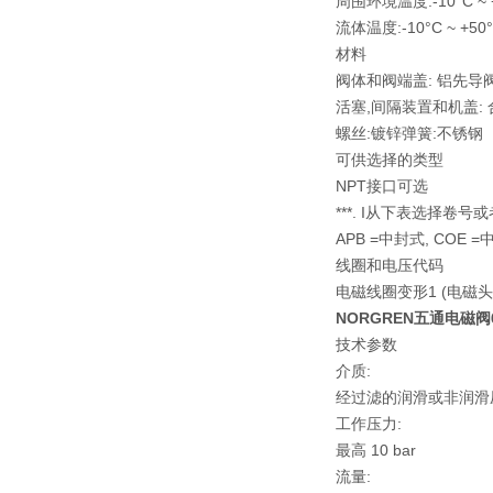
周围环境温度:-10°C ~ 
流体温度:-10°C ~ +50
材料
阀体和阀端盖: 铝先导阀
活塞,间隔装置和机盖: 
螺丝:镀锌弹簧:不锈钢
可供选择的类型
NPT接口可选
***. I从下表选择
APB =中封式, COE =
线圈和电压代码
电磁线圈变形1 (电磁头可转4 
NORGREN五通电磁阀631
技术参数
介质:
经过滤的润滑或非润滑
工作压力:
最高 10 bar
流量: