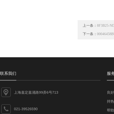
上一条：
8F3B25-
下一条：
000464
联系我们
服
上海嘉定嘉涌路99弄6号713
良好
持热
021-39526590
帮助