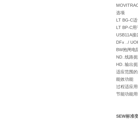
MOVITRA
选项
LT BG
LT BP-
USB11A
DFx ../
BW抱闸电
ND..线路
HD..输出
适应范围的M
能效功能
过程适应用
节能功能用
SEW标准变频