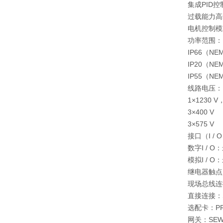
集成PID
过载能力高
电机控制模式
功率范围：
IP66（NEM
IP20（NEM
IP55（NEM
线路电压：
1×1230 V
3×400 V
3×575 V
接口（I / 
数字I / O：
模拟I / O：
继电器触点
现场总线连
直接连接：SB
选配卡：PROF
网关：SEW