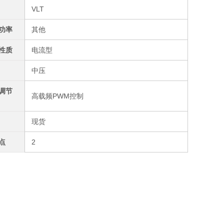
VLT
功率
其他
性质
电流型
中压
调节
高载频PWM控制
现货
点
2