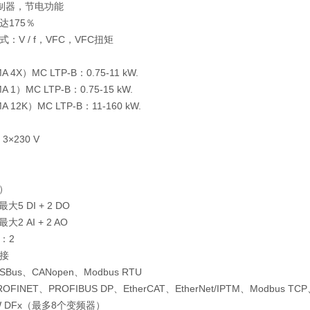
控制器，节电功能
达175％
：V / f，VFC，VFC扭矩
A 4X）MC LTP-B：0.75-11 kW.
A 1）MC LTP-B：0.75-15 kW.
A 12K）MC LTP-B：11-160 kW.
，3×230 V
O）
最大5 DI + 2 DO
最大2 AI + 2 AO
：2
接
us、CANopen、Modbus RTU
INET、PROFIBUS DP、EtherCAT、EtherNet/IPTM、Modbus TCP、
 DFx（最多8个变频器）