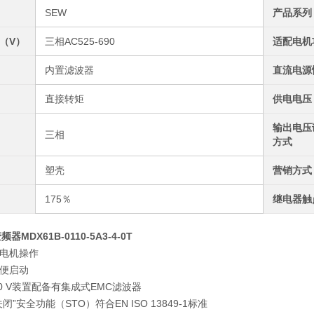
SEW
产品系列
（V）
三相AC525-690
适配电机
内置滤波器
直流电源
直接转矩
供电电压
输出电压
三相
方式
塑壳
营销方式
175％
继电器触
器MDX61B-0110-5A3-4-0T
电机操作
便启动
400 V装置配备有集成式EMC滤波器
闭”安全功能（STO）符合EN ISO 13849-1标准