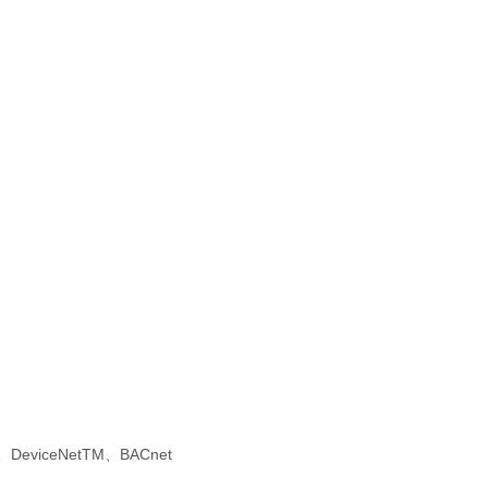
DeviceNetTM、BACnet