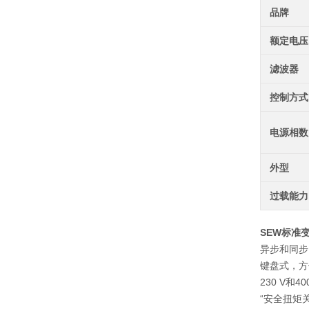
品牌
额定电压
滤波器
控制方式
电源相数
外型
过载能力
SEW标准变频
异步和同步
键盘式，方
230 V和
“安全扭矩关