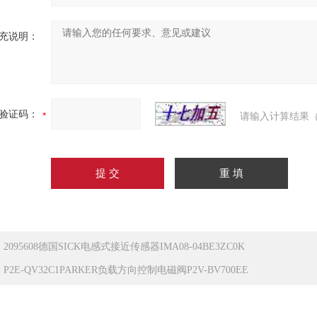
充说明：
验证码：
请输入计算结果（
：
2095608德国SICK电感式接近传感器IMA08-04BE3ZC0K
：
P2E-QV32C1PARKER负载方向控制电磁阀P2V-BV700EE