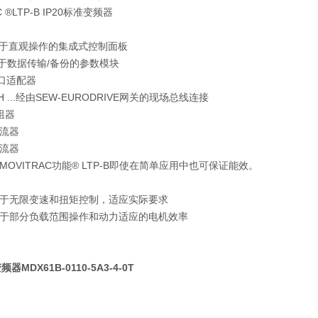
C ®LTP-B IP20标准变频器
-C适于直观操作的集成式控制面板
C用于数据传输/备份的参数模块
接口适配器
 UOH ...经由SEW-EURODRIVE网关的现场总线连接
阻器
扼流器
扼流器
OVITRAC功能® LTP-B即使在简单应用中也可保证能效。
于无限变速和扭矩控制，适应实际要求
于部分负载范围操作和动力适应的电机效率
器MDX61B-0110-5A3-4-0T