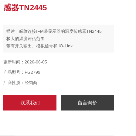
感器TN2445
描述：螺纹连接IFM带显示器的温度传感器TN2445
极大的温度评估范围
带有开关输出、模拟信号和 IO-Link
友好直观的 3 按钮控制
红/绿显示，用于明确标识可接受的范围
更新时间：2026-06-05
产品型号：PG2799
厂商性质：经销商
联系我们
留言询价