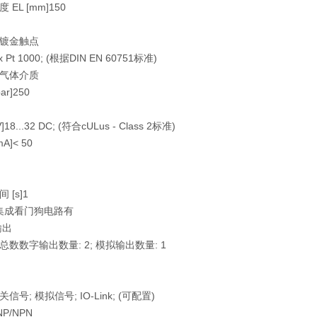
EL [mm]
150
镀金触点
 x Pt 1000; (根据DIN EN 60751标准)
气体介质
ar]
250
]
18...32 DC; (符合cULus - Class 2标准)
A]
< 50
 [s]
1
og集成看门狗电路
有
输出
总数
数字输出数量: 2; 模拟输出数量: 1
关信号; 模拟信号; IO-Link; (可配置)
NP/NPN