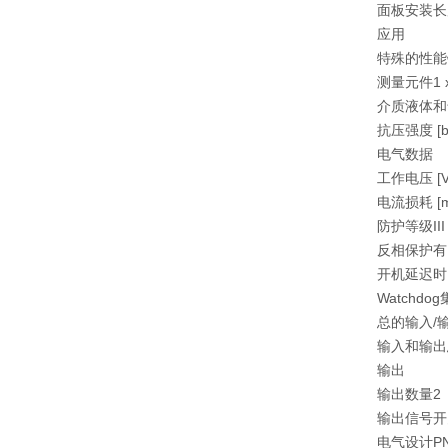
面板安装长度 
应用
特殊的性能
测量元件
1
介质
液体和
抗压强度 [b
电气数据
工作电压 [V
电流损耗 [m
防护等级
III
反相保护
有
开机延迟时间
Watchd
总的输入/
输入和输出
输出
输出数量
2
输出信号
开
电气设计
P