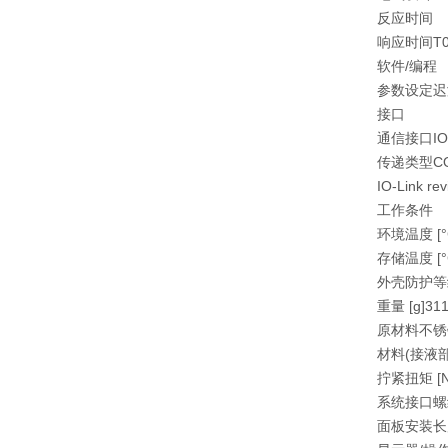
反应时间
响应时间T05 
软件/编程
参数设定
迟
接口
通信接口
IO
传递类型
CO
IO-Link rev
工作条件
环境温度 [°
存储温度 [°
外壳防护等
重量 [g]
31
原材料
不锈钢
材料(接液部
拧紧扭矩 [N
系统接口
螺
面板安装长度 