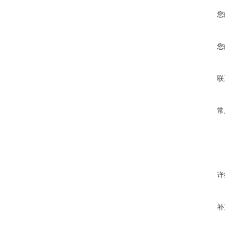
您
您
联
常
详
补