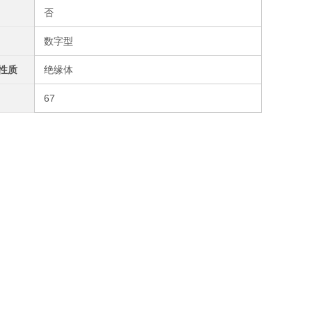
否
数字型
性质
绝缘体
67