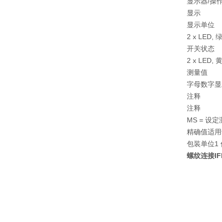
显示器/操
显示
显示单位
2 x LED, 
开关状态
2 x LED, 
测量值
字母数字显示
注释
注释
MS = 设
精确值适用
包装单位
1
螺纹连接IF