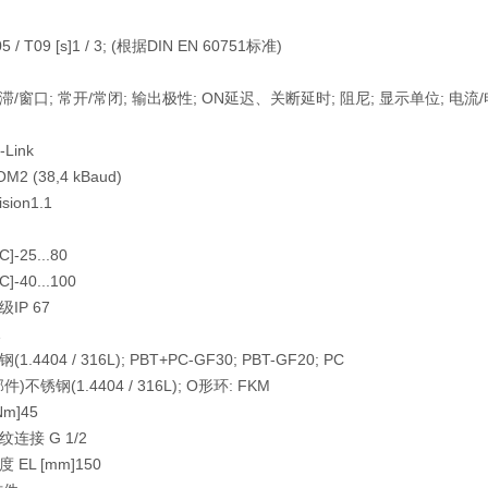
/ T09 [s]
1 / 3; (根据DIN EN 60751标准)
滞/窗口; 常开/常闭; 输出极性; ON延迟、关断延时; 阻尼; 显示单位; 电流
-Link
M2 (38,4 kBaud)
ision
1.1
C]
-25...80
C]
-40...100
级
IP 67
1
(1.4404 / 316L); PBT+PC-GF30; PBT-GF20; PC
件)
不锈钢(1.4404 / 316L); O形环: FKM
m]
45
纹连接 G 1/2
EL [mm]
150