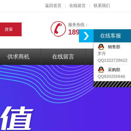
返回首页
在线留言
联系我们
|
|
服务热线：
18917074297
在线客服
销售部
罗丹
供求商机
在线留言
联系我们
QQ1322728622
采购部
QQ820255646