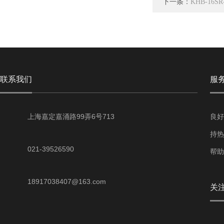
下一条：
KHB-16SR
联系我们
服
上海嘉定嘉涌路99弄6号713
良好
持热
021-39526590
帮助
18917038407@163.com
关