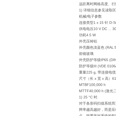
远距离时网格高度、行
1) 详细信息参见读取
机械/电子参数
连接类型
1 x 15 针 D
供电电压
10 V DC ... 3
功耗
4.5 W
外壳
压铸铝
外壳颜色
淡蓝色 (RAL 5
前镜
玻璃
外壳防护等级
IP65 (DI
防护等级
III (VDE 0106
重量
225 g, 带连接电缆
尺寸（长 x 宽 x 高）
6
MTBF
100,000 h
MTTF
40,000 h (激光
1) 25 °C 时.
对于条形码扫描系统而言
辫率越高越好，而是应
点、脱墨等对系统的影