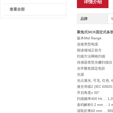
详情介绍
查看全部
品牌
聚焦式SICK固定式条形码
版本
Mid Range
连接类型
电缆
阅读领域
正前方
扫描方法
网格扫描
传感器类型
光栅扫描仪
光学聚焦
固定焦距
光源
光点
激光, 可见, 红色, 6
激光等级
2 (IEC 60825
开启角度
≤ 50°
扫描频率
400 Hz ... 1,
条码解析
0.2 mm ... 1
读取距离
60 mm ... 36