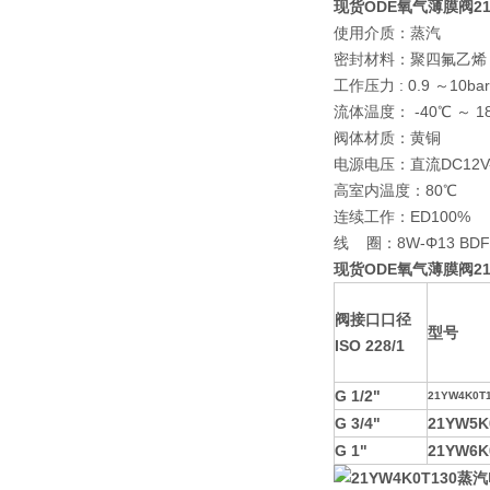
现货ODE氧气薄膜阀21Y
使用介质：蒸汽
密封材料：聚四氟乙烯（
工作压力 : 0.9 ～10ba
流体温度： -40℃ ～ 1
阀体材质：黄铜
电源电压：直流DC12V-24
高室内温度：80℃
连续工作：ED100%
线 圈：8W-Φ13 BDF-
现货ODE氧气薄膜阀21Y
阀接口口径
型号
ISO 228/1
G 1/2"
21YW4K0T
G 3/4"
21YW5K
G 1"
21YW6K