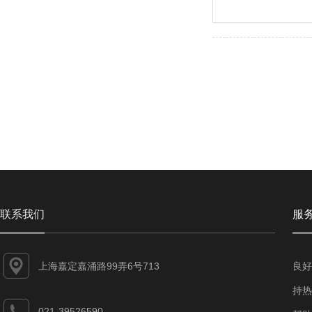
联系我们
服
上海嘉定嘉涌路99弄6号713
良好
持热
021-39526590