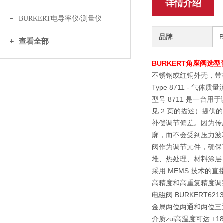
详情介绍
BURKERT电导率仪/测量仪
品牌
查看全部
BURKERT角座阀选型资料
不锈钢或红铜外壳，带
Type 8711 - 气体质
型号 8711 是一
见 2 页的描述）提
补偿调节偏差。因为传
廓，而不会受到压力波
阀作为调节元件，确保
堆、热处理、材料涂层
采用 MEMS 技术的直接流
高精度和高重复精度调
电磁阀 BURKERT6213A 
金属两位两通和两位三通
介质zui高温度可达 +180