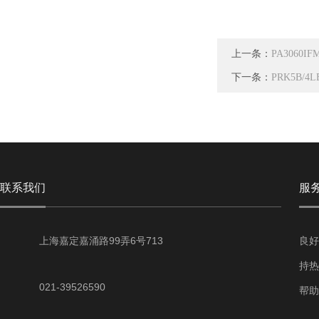
上一条：
PA3060
下一条：
PRK5B/
联系我们
服
上海嘉定嘉涌路99弄6号713
良好
持热
021-39526590
帮助