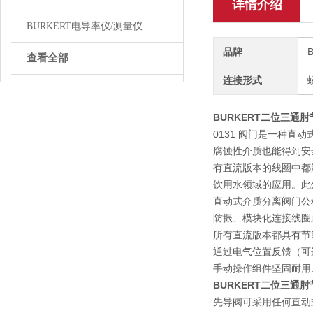
详情介绍
BURKERT电导率仪/测量仪
品牌
查看全部
连接形式
BURKERT二位三通肘节
0131 阀门是一种
腐蚀性介质也能得到安
有直流版本的线圈中都浇注
饮用水领域的应用。此外，还
直动式介质分离阀门公称
防振、模块化连接线圈
所有直流版本都具有节
通过电气位置反馈（可
手动操作组件坚固耐用
BURKERT二位三通肘节
先导阀可采用任何直动