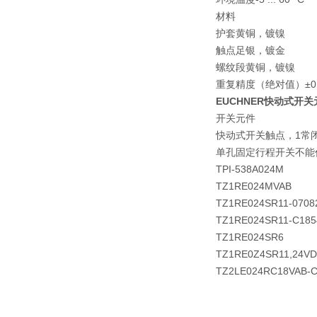
材料
护套
黄铜，镀镍
触点
足银，镀金
螺纹段
黄铜，镀镍
重复精度（绝对值）
±0
EUCHNER快动式开关元
开关元件
快动式开关触点，1常
单孔固定行程开关不能
TPI-538A024M
TZ1RE024MVAB
TZ1RE024SR11-0708
TZ1RE024SR11-C185
TZ1RE024SR6
TZ1RE0Z4SR11,24VD
TZ2LE024RC18VAB-C