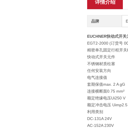
详情介绍
品牌
EUCHNER快动式开关元
EGT2-2000 (订货号 00
精密单孔固定行程开关E
快动式开关元件
不锈钢材质柱塞
任何安装方向
电气连接值
套期保值
max. 2 A gG
连接横断面
0.75 mm²
额定绝缘电压Ui
250 V
额定冲击电压 Uimp
2.5
利用类别
DC-13
1A 24V
AC-15
2A 230V