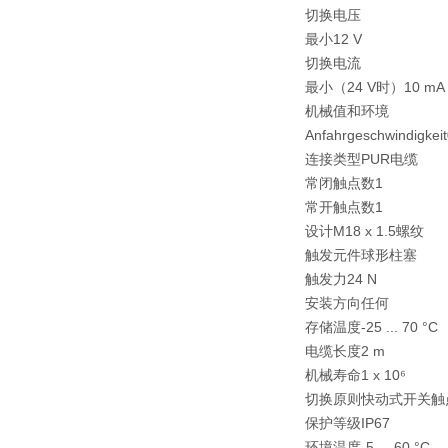
切换电压
最小
12 V
切换电流
最小（24 V时）
10 mA
机械值和环境
Anfahrgeschwindigkeit
连接类型
PUR电缆
常闭触点数
1
常开触点数
1
设计
M18 x 1.5螺纹
触发元件
球形柱塞
触发力
24 N
安装方向
任何
存储温度
-25 ... 70 °C
电缆长度
2 m
机械寿命
1 x 10⁶
切换原则
快动式开关触
保护等级
IP67
环境温度
-5 ... 60 °C