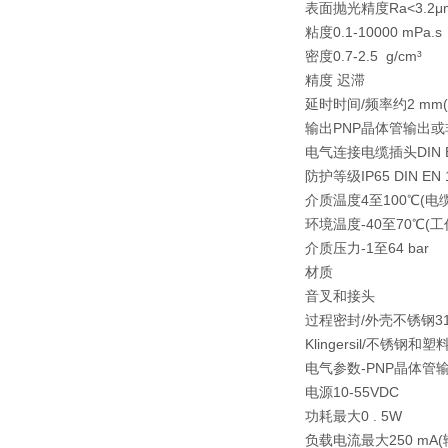
表面抛光精度
Ra<3.2
粘度
0.1-10000 mPa.s
密度
0.7-2.5 g/cm³
精度 迟滞
延时时间/频率
约2 mm(
输出
PNP晶体管输出
电气连接
电缆插头DIN E
防护等级
IP65 DIN
介质温度
4至100℃(
环境温度
-40至70℃(工
介质压力
-1至64 bar
材质
音叉和接头
过程密封/外壳
不锈钢316
Klingersil/不锈钢和塑料
电气参数-PNP晶体管
电源
10-55VDC
功耗
最大0 . 5W
负载电流
最大250 m