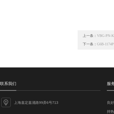
上一条：
VBG-PN-
下一条：
G6B-117
联系我们
服
上海嘉定嘉涌路99弄6号713
良好
持热