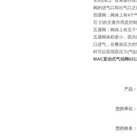
常闭(NC): 在未操
阀的进气口和出气口之
四通阀：阀体上有4个
它 们的主要作用是控制双
五通阀：阀体上有五个
五通阀体积更小，因为
口进气，在叠加压力控
时可以实现双压力(气缸
MAC直动式气动阀6312D
产品
您的单位
您的姓名