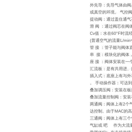
外先导：先导气体由阀
或真空的环境。 气控
提动阀：通过盖住通气
滑 阀 ：通过阀芯在
Cv值：水在60°F时流经
(普通空气的流量L/min≈
管 接 ：管子能与阀体
串 接：模块化的阀体
座 接 ：阀体安装在
汇流板：是有共用进、
插入式：底座上有与外
。 手动操作器：可达
叠加调压阀：安装在板
叠加流量控制阀：安装
两通阀：阀体上有2个
达控制。由于MAC的
三通阀：阀体上有三个
气缸或 吧 作为大流量气