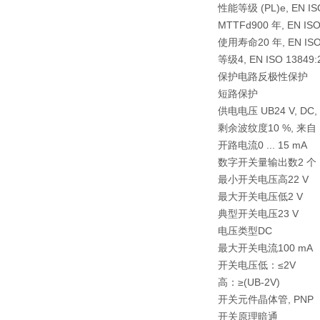
性能等级 (PL)
e, EN 
MTTFd
900 年, EN ISO
使用寿命
20 年, EN IS
等级
4, EN ISO 138
保护电路
反极性保护
短路保护
供电电压 UB
24 V, DC
剩余波纹度
10 %, 来自
开路电流
0 ... 15 mA
数字开关量输出数
2 个
最小开关电压高
22 V
最大开关电压低
2 V
典型开关电压
23 V
电压类型
DC
最大开关电流
100 mA
开关电压
低：≤2V
高：≥(UB-2V)
开关元件
晶体管, PNP
开关原理
暗通