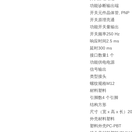
功能
诊断输出端
开关元件
晶体管, PNP
开关原理
亮通
功能
开关量输出
开关频率
250 Hz
响应时间
2.5 ms
延时
300 ms
接口数量
1 个
功能
供电电源
信号输出
类型
接头
螺纹规格
M12
材料
塑料
引脚数
4 个引脚
结构
方形
尺寸（宽 x 高 x 长）
20
外壳材料
塑料
塑料外壳
PC-PBT