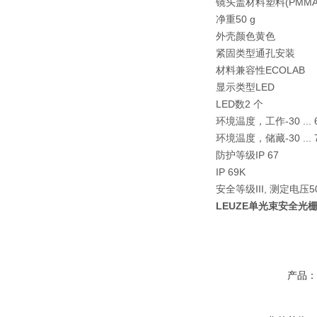
镜头盖材料
塑料(PMMA
净重
50 g
外壳颜色
黄色
紧固类型
通孔安装
材料兼容性
ECOLAB
显示类型
LED
LED数
2 个
环境温度，工作
-30 ...
环境温度，储藏
-30 ...
防护等级
IP 67
IP 69K
安全等级
III, 测定电压5
LEUZE单光束安全光栅SLE
产品