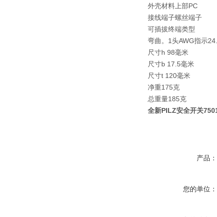
外壳材料上部PC
接线端子螺丝端子
可插拔终端类型
弯曲。1头AWG指示24.
尺寸h 98毫米
尺寸b 17.5毫米
尺寸t 120毫米
净重175克
总重量185克
全新PILZ安全开关7501
产品
您的单位