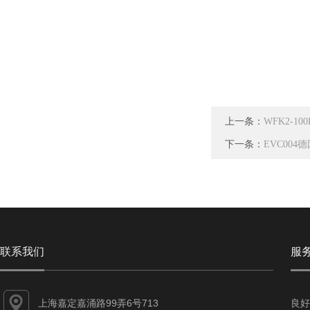
上一条：
WFK2-10
下一条：
EVC004
联系我们
服
上海嘉定嘉涌路99弄6号713
良好