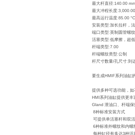
最大杆直径:140.00 m
最大冲程长度:3,000.0
最高运行温度:85.00 °
安装类型:加长拉杆，法兰，底座
端口类型:英制圆管螺
活塞类型:低摩擦，超低摩擦, U
杆端类型:7.00
杆端螺纹类型:公制
杆尺寸数量/孔尺寸:到达
要生成HMIF系列油缸的
提供多种可选功能，如
HMI系列油缸提供更
Gland 泄油口、杆
8种标准安装方式
可提供单活塞杆和双活
6种标准外螺纹和内螺
每种缸径有多达3种活