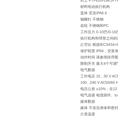
封上 PTFE/EPDM,(PTFE
材料电动执行机构
盖体 尼龙/PA6.6
轴螺钉 不锈钢
齿轮 不锈钢和PC
工作压力 0-10巴/0-16
执行机构和球形之间的连接
占空比 根据IEC34S4=
保护程度 IP66，安装
动作时间 请参阅排序
限制开关 最大4个可调节
电气数据
工作电压 15...30 V AC50
100...240 V AC50/60 
电压公差 ±10%；在1
电气连接 电缆插件。toE
媒体数据
媒体 不攻击身体和密
介质温度