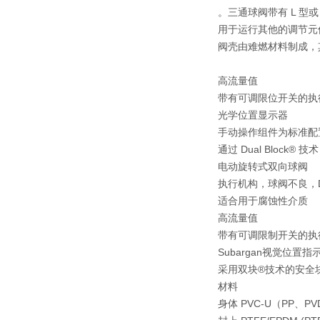
。三通球阀带有 L 型
用于运行其他的调节元件
阀壳由难燃材料制成，其分
高流量值
带有可调限位开关的执
光学位置显示器
手动操作组件为标准配
通过 Dual Block® 
电动旋转式双向球阀
执行机构，球阀不良，DN
适合用于腐蚀性介质
高流量值
带有可调限制开关的执
Subargan视觉位置指
采用双块®技术的安全
材料
身体 PVC-U（PP、P